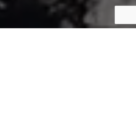
BIENVENUE CHEZ TEROC
LÀ OÙ RIEN NE SE PERD, TOUT SE
TRANSFORME